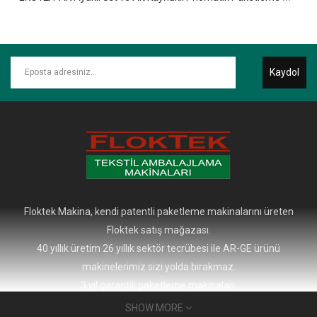
×
So Extra Slider: Ürün bulunamadı!
Kaydol
Floktek Makina, kendi patentli paketleme makinalarını üreten
Floktek satış mağazası.
40 yıllık üretim 26 yıllık sektör tecrübesi ile AR-GE ürünü
makinelerimiz sizi yolda bırakmaz.
3 yıl garantili paketleme makinaları.
SHOW MORE
ADRES: Gürpınar Mah, Ulusal Cad. No:19/10 Beylikdüzü, İstanbul,