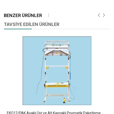
BENZER ÜRÜNLER
TAVSİYE EDİLEN ÜRÜNLER
E
KO12/PAK Ayaklı Üst ve Alt Kaynaklı Pnomatik Paketleme Makinesi